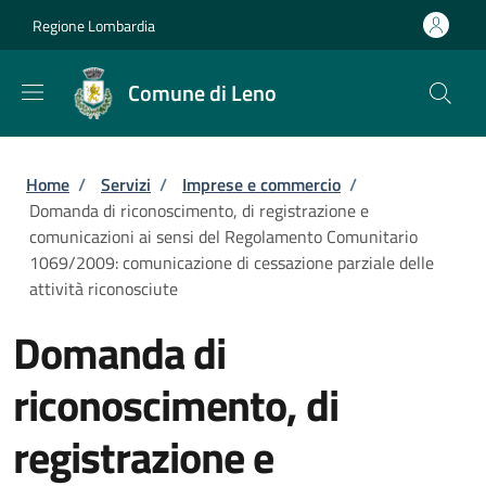
Salta al contenuto principale
Skip to footer content
Regione Lombardia
Comune di Leno
Briciole di pane
Home
/
Servizi
/
Imprese e commercio
/
Domanda di riconoscimento, di registrazione e
comunicazioni ai sensi del Regolamento Comunitario
1069/2009: comunicazione di cessazione parziale delle
attività riconosciute
Domanda di
riconoscimento, di
registrazione e