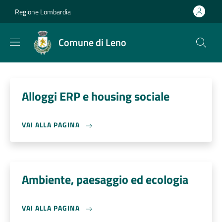
Salta al contenuto principale
Skip to footer content
Regione Lombardia
Comune di Leno
Alloggi ERP e housing sociale
VAI ALLA PAGINA
Ambiente, paesaggio ed ecologia
VAI ALLA PAGINA