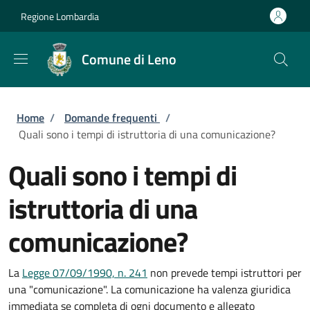
Salta al contenuto principale
Skip to footer content
Regione Lombardia
Comune di Leno
Briciole di pane
Home
/
Domande frequenti
/
Quali sono i tempi di istruttoria di una comunicazione?
Quali sono i tempi di
istruttoria di una
comunicazione?
La
Legge 07/09/1990, n. 241
non prevede tempi istruttori per
una "comunicazione". La comunicazione ha valenza giuridica
immediata se completa di ogni documento e allegato