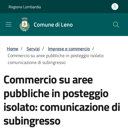
Salta al contenuto principale
Skip to footer content
Regione Lombardia
Comune di Leno
Briciole di pane
Home
/
Servizi
/
Imprese e commercio
/
Commercio su aree pubbliche in posteggio isolato:
comunicazione di subingresso
Commercio su aree
pubbliche in posteggio
isolato: comunicazione di
subingresso