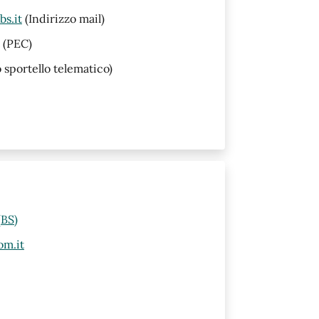
s.it
(Indirizzo mail)
(PEC)
o sportello telematico)
(BS)
om.it