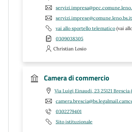
servizi.impresa@pec.comune.leno.b
servizi.imprese@comune.leno.bs.it
vai allo sportello telematico
(vai all
0309038305
Christian
Losio
Camera di commercio
Via Luigi Einaudi, 23 25121 Brescia 
camera.brescia@bs.legalmail.camc
0302279401
Sito istituzionale