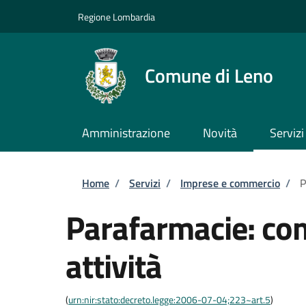
Salta al contenuto principale
Skip to footer content
Regione Lombardia
Comune di Leno
Amministrazione
Novità
Servizi
Briciole di pane
Home
/
Servizi
/
Imprese e commercio
/
P
Parafarmacie: com
attività
(
urn:nir:stato:decreto.legge:2006-07-04;223~art.5
)