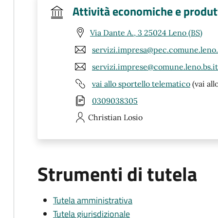
Attività economiche e produt
Via Dante A., 3 25024 Leno (BS)
servizi.impresa@pec.comune.leno.b
servizi.imprese@comune.leno.bs.it
vai allo sportello telematico
(vai all
0309038305
Christian
Losio
Strumenti di tutela
Tutela amministrativa
Tutela giurisdizionale