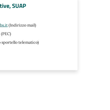
tive, SUAP
s.it
(Indirizzo mail)
(PEC)
o sportello telematico)