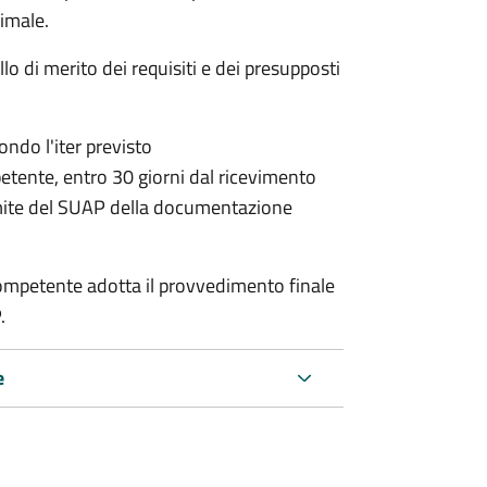
nimale.
lo di merito dei requisiti e dei presupposti
condo l'iter previsto
petente,
entro 30 giorni dal ricevimento
mite del SUAP della documentazione
a competente adotta il provvedimento finale
.
e