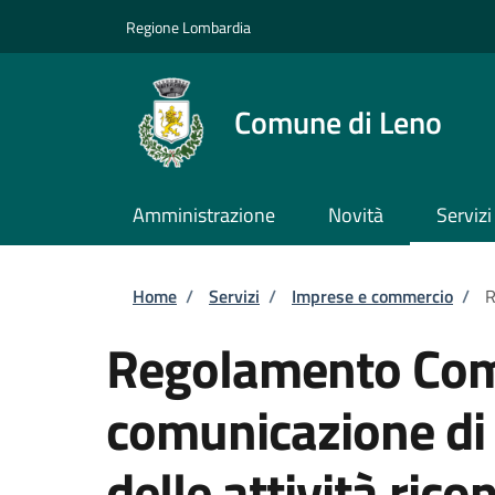
Salta al contenuto principale
Skip to footer content
Regione Lombardia
Comune di Leno
Amministrazione
Novità
Servizi
Briciole di pane
Home
/
Servizi
/
Imprese e commercio
/
R
Regolamento Com
comunicazione di 
delle attività rico