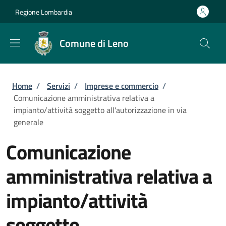
Salta al contenuto principale
Skip to footer content
Regione Lombardia
Comune di Leno
Briciole di pane
Home
/
Servizi
/
Imprese e commercio
/
Comunicazione amministrativa relativa a
impianto/attività soggetto all'autorizzazione in via
generale
Comunicazione
amministrativa relativa a
impianto/attività
soggetto