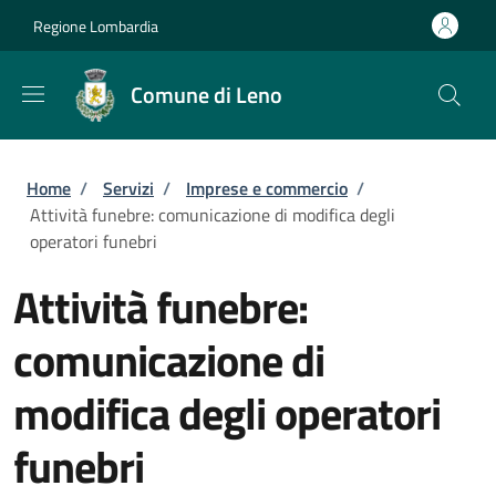
Salta al contenuto principale
Skip to footer content
Regione Lombardia
Comune di Leno
Briciole di pane
Home
/
Servizi
/
Imprese e commercio
/
Attività funebre: comunicazione di modifica degli
operatori funebri
Attività funebre:
comunicazione di
modifica degli operatori
funebri