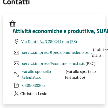
Contatti
Attività economiche e produttive, SUA
Via Dante A., 3 25024 Leno (BS)
(Indiriz
servizi.impresa@pec.comune.leno.bs.it
mail)
servizi.imprese@comune.leno.bs.it
(PEC)
vai allo sportello
(vai allo sportello
telematico
telematico)
0309038305
Christian
Losio