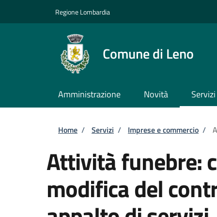
Salta al contenuto principale
Skip to footer content
Regione Lombardia
Comune di Leno
Amministrazione
Novità
Servizi
Briciole di pane
Home
/
Servizi
/
Imprese e commercio
/
A
Attività funebre:
modifica del contr
appalto di servizi