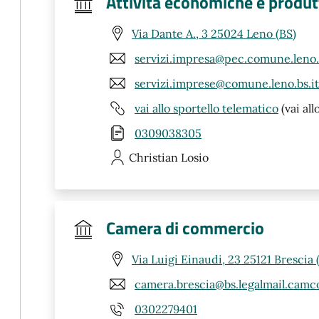
Attività economiche e produt
Via Dante A., 3 25024 Leno (BS)
servizi.impresa@pec.comune.leno.b
servizi.imprese@comune.leno.bs.it
vai allo sportello telematico
(vai all
0309038305
Christian
Losio
Camera di commercio
Via Luigi Einaudi, 23 25121 Brescia 
camera.brescia@bs.legalmail.camc
0302279401