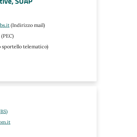
tive, SUAP
s.it
(Indirizzo mail)
(PEC)
o sportello telematico)
(BS)
om.it