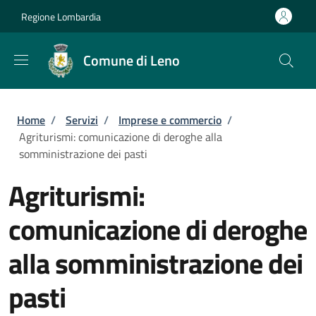
Salta al contenuto principale
Skip to footer content
Regione Lombardia
Comune di Leno
Briciole di pane
Home
/
Servizi
/
Imprese e commercio
/
Agriturismi: comunicazione di deroghe alla
somministrazione dei pasti
Agriturismi:
comunicazione di deroghe
alla somministrazione dei
pasti