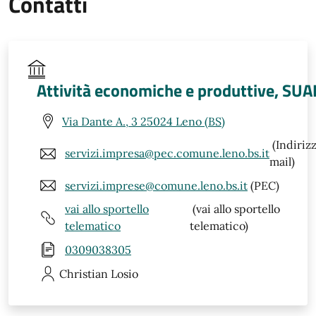
Contatti
Attività economiche e produttive, SUA
Via Dante A., 3 25024 Leno (BS)
(Indiriz
servizi.impresa@pec.comune.leno.bs.it
mail)
servizi.imprese@comune.leno.bs.it
(PEC)
vai allo sportello
(vai allo sportello
telematico
telematico)
0309038305
Christian
Losio