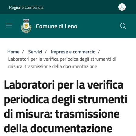
Salta al contenuto principale
Skip to footer content
Regione Lombardia
Comune di Leno
Briciole di pane
Home
/
Servizi
/
Imprese e commercio
/
Laboratori per la verifica periodica degli strumenti di
misura: trasmissione della documentazione
Laboratori per la verifica
periodica degli strumenti
di misura: trasmissione
della documentazione