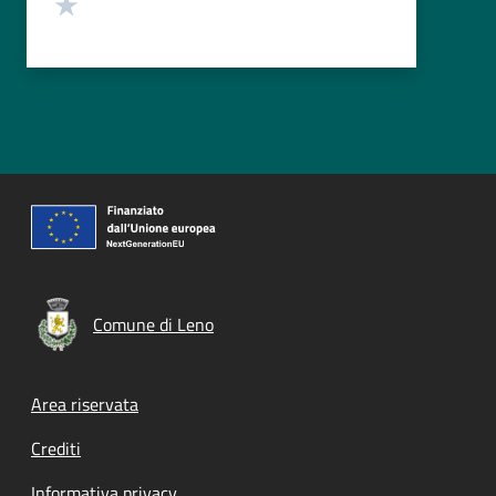
Valuta 1 stelle su 5
Comune di Leno
Footer menu
Area riservata
Crediti
Informativa privacy