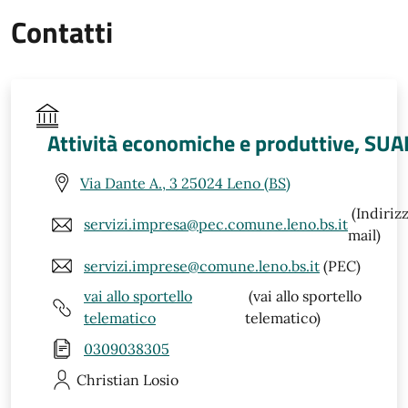
Contatti
Attività economiche e produttive, SUA
Via Dante A., 3 25024 Leno (BS)
(Indiriz
servizi.impresa@pec.comune.leno.bs.it
mail)
servizi.imprese@comune.leno.bs.it
(PEC)
vai allo sportello
(vai allo sportello
telematico
telematico)
0309038305
Christian
Losio