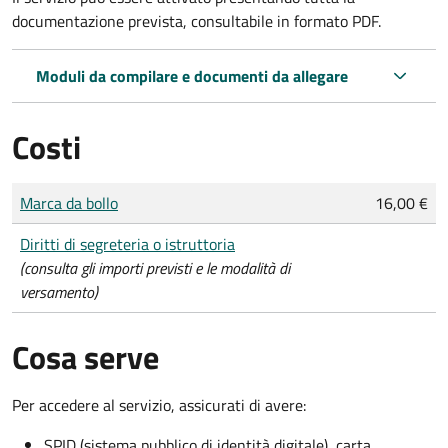
documentazione prevista, consultabile in formato PDF.
Moduli da compilare e documenti da allegare
Costi
Tipo di pagamento
Importo
Marca da bollo
16,00 €
Diritti di segreteria o istruttoria
(consulta gli importi previsti e le modalità di
versamento)
Cosa serve
Per accedere al servizio, assicurati di avere:
SPID (sistema pubblico di identità digitale), carta