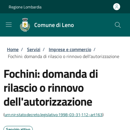
Salta al contenuto principale
Skip to footer content
Regione Lombardia
Comune di Leno
Briciole di pane
Home
/
Servizi
/
Imprese e commercio
/
Fochini: domanda di rilascio o rinnovo dell'autorizzazione
Fochini: domanda di
rilascio o rinnovo
dell'autorizzazione
(
urn:nir:stato:decreto.legislativo:1998-03-31;112~art163
)
Servizio attivo