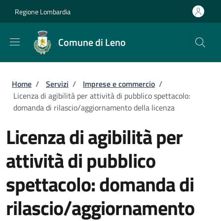
Salta al contenuto principale
Skip to footer content
Regione Lombardia
Comune di Leno
Briciole di pane
Home
/
Servizi
/
Imprese e commercio
/
Licenza di agibilità per attività di pubblico spettacolo:
domanda di rilascio/aggiornamento della licenza
Licenza di agibilità per
attività di pubblico
spettacolo: domanda di
rilascio/aggiornamento