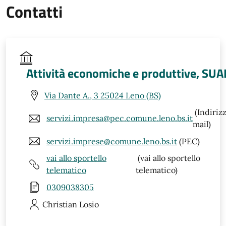
Contatti
Attività economiche e produttive, SUA
Via Dante A., 3 25024 Leno (BS)
(Indiriz
servizi.impresa@pec.comune.leno.bs.it
mail)
servizi.imprese@comune.leno.bs.it
(PEC)
vai allo sportello
(vai allo sportello
telematico
telematico)
0309038305
Christian
Losio