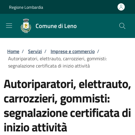
Salta al contenuto principale
Skip to footer content
Regione Lombardia
Comune di Leno
Briciole di pane
Home
/
Servizi
/
Imprese e commercio
/
Autoriparatori, elettrauto, carrozzieri, gommisti:
segnalazione certificata di inizio attività
Autoriparatori, elettrauto,
carrozzieri, gommisti:
segnalazione certificata di
inizio attività