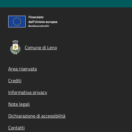
Comune di Leno
Footer menu
Area riservata
Crediti
Informativa privacy
Note legali
Dichiarazione di accessibilità
Contatti