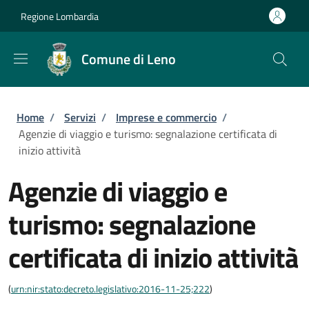
Salta al contenuto principale
Skip to footer content
Regione Lombardia
Comune di Leno
Briciole di pane
Home
/
Servizi
/
Imprese e commercio
/
Agenzie di viaggio e turismo: segnalazione certificata di
inizio attività
Agenzie di viaggio e
turismo: segnalazione
certificata di inizio attività
(
urn:nir:stato:decreto.legislativo:2016-11-25;222
)