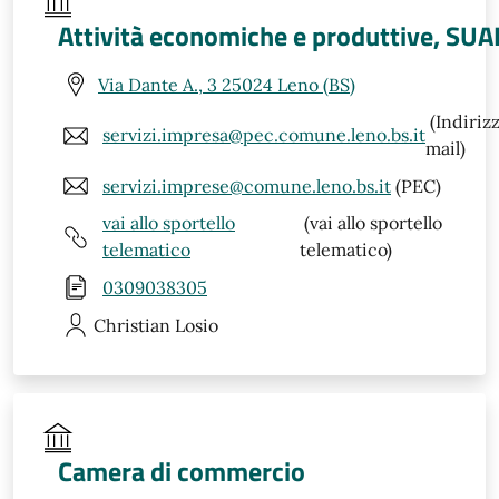
Attività economiche e produttive, SUA
Via Dante A., 3 25024 Leno (BS)
(Indiriz
servizi.impresa@pec.comune.leno.bs.it
mail)
servizi.imprese@comune.leno.bs.it
(PEC)
vai allo sportello
(vai allo sportello
telematico
telematico)
0309038305
Christian
Losio
Camera di commercio