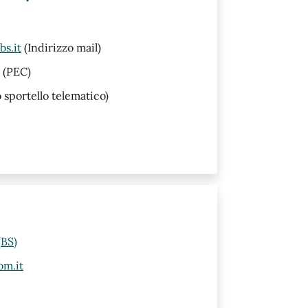
s.it
(Indirizzo mail)
(PEC)
o sportello telematico)
(BS)
om.it