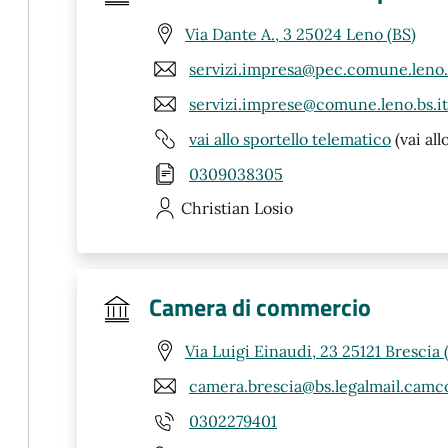
Via Dante A., 3 25024 Leno (BS)
servizi.impresa@pec.comune.leno.b
servizi.imprese@comune.leno.bs.it
vai allo sportello telematico
(vai all
0309038305
Christian
Losio
Camera di commercio
Via Luigi Einaudi, 23 25121 Brescia 
camera.brescia@bs.legalmail.camc
0302279401