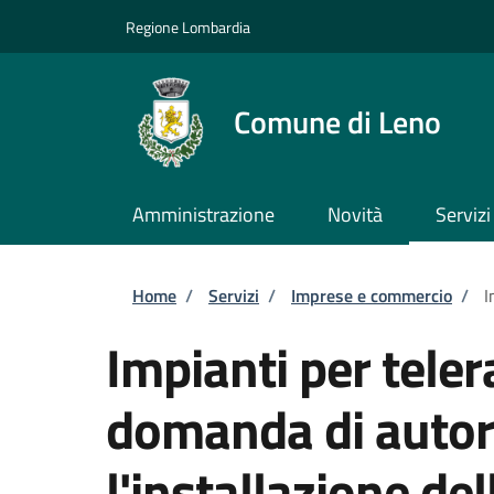
Salta al contenuto principale
Skip to footer content
Regione Lombardia
Comune di Leno
Amministrazione
Novità
Servizi
Briciole di pane
Home
/
Servizi
/
Imprese e commercio
/
I
Impianti per tele
domanda di autor
l'installazione de