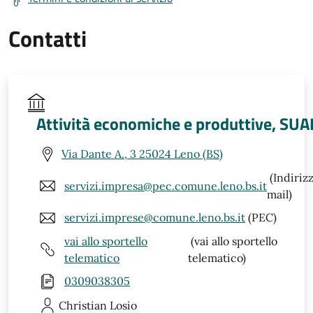
Contatti
Attività economiche e produttive, SUA
Via Dante A., 3 25024 Leno (BS)
(Indiriz
servizi.impresa@pec.comune.leno.bs.it
mail)
servizi.imprese@comune.leno.bs.it
(PEC)
vai allo sportello
(vai allo sportello
telematico
telematico)
0309038305
Christian
Losio