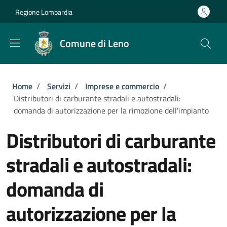
Salta al contenuto principale
Skip to footer content
Regione Lombardia
Comune di Leno
Briciole di pane
Home
/
Servizi
/
Imprese e commercio
/
Distributori di carburante stradali e autostradali:
domanda di autorizzazione per la rimozione dell'impianto
Distributori di carburante
stradali e autostradali:
domanda di
autorizzazione per la