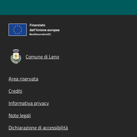
Comune di Leno
Footer menu
Area riservata
Crediti
Informativa privacy
Note legali
Dichiarazione di accessibilità