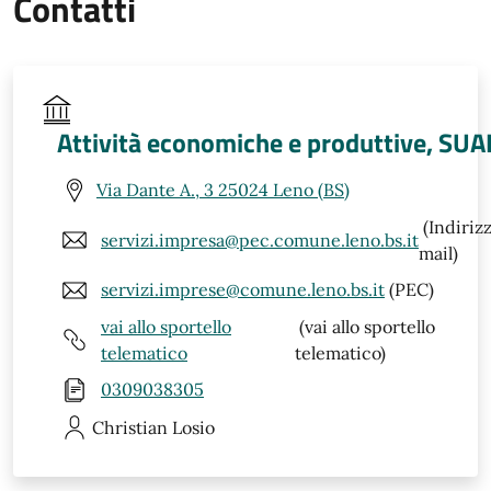
Contatti
Attività economiche e produttive, SUA
Via Dante A., 3 25024 Leno (BS)
(Indiriz
servizi.impresa@pec.comune.leno.bs.it
mail)
servizi.imprese@comune.leno.bs.it
(PEC)
vai allo sportello
(vai allo sportello
telematico
telematico)
0309038305
Christian
Losio