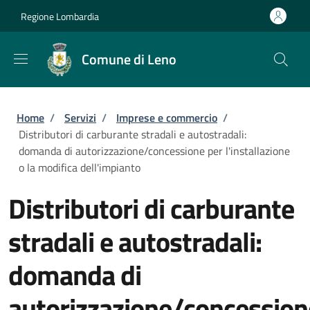
Salta al contenuto principale
Skip to footer content
Regione Lombardia
Comune di Leno
Briciole di pane
Home
/
Servizi
/
Imprese e commercio
/
Distributori di carburante stradali e autostradali:
domanda di autorizzazione/concessione per l'installazione
o la modifica dell'impianto
Distributori di carburante
stradali e autostradali:
domanda di
autorizzazione/concession