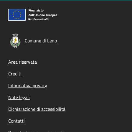
Comune di Leno
Footer menu
Area riservata
Crediti
Informativa privacy
Note legali
Dichiarazione di accessibilità
Contatti