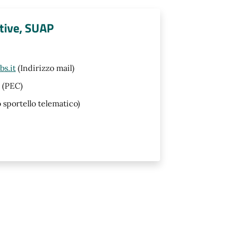
tive, SUAP
s.it
(Indirizzo mail)
(PEC)
o sportello telematico)