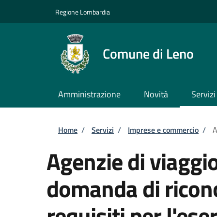
Salta al contenuto principale
Skip to footer content
Regione Lombardia
Comune di Leno
Amministrazione
Novità
Servizi
Briciole di pane
Home
/
Servizi
/
Imprese e commercio
/
A
Agenzie di viaggio
domanda di ricon
requisiti per l'eser