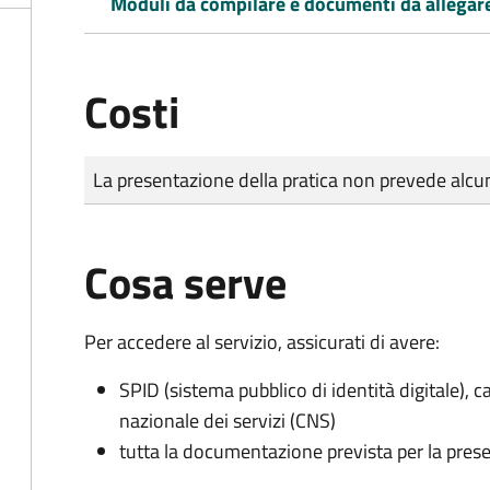
Moduli da compilare e documenti da allegar
Costi
Tipo di pagamento
Importo
La presentazione della pratica non prevede al
Cosa serve
Per accedere al servizio, assicurati di avere:
SPID (sistema pubblico di identità digitale), ca
nazionale dei servizi (CNS)
tutta la documentazione prevista per la prese