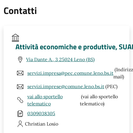
Contatti
Attività economiche e produttive, SUA
Via Dante A., 3 25024 Leno (BS)
(Indiriz
servizi.impresa@pec.comune.leno.bs.it
mail)
servizi.imprese@comune.leno.bs.it
(PEC)
vai allo sportello
(vai allo sportello
telematico
telematico)
0309038305
Christian
Losio