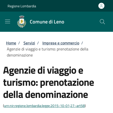
Salta al contenuto principale
Skip to footer content
Regione Lombardia
Comune di Leno
Briciole di pane
Home
/
Servizi
/
Imprese e commercio
/
Agenzie di viaggio e turismo: prenotazione della
denominazione
Agenzie di viaggio e
turismo: prenotazione
della denominazione
(
urn:nir:regione.lombardia:legge:2015-10-01;27~art58
)