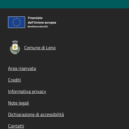
Comune di Leno
Footer menu
Area riservata
Crediti
Informativa privacy
Note legali
Dichiarazione di accessibilità
Contatti