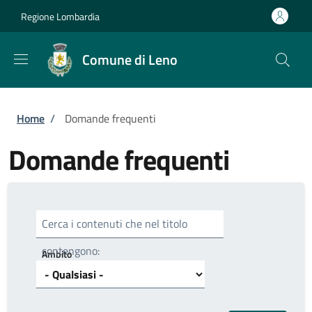
Salta al contenuto principale
Skip to footer content
Regione Lombardia
Comune di Leno
Briciole di pane
Home
/
Domande frequenti
Domande frequenti
Cerca i contenuti che nel titolo
contengono:
Ambito