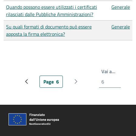
Quando possono essere utilizzati i certificati
Generale
rilasciati dalle Pubbliche Amministrazioni?
Su quali formati di documento può essere
Generale
apposta la firma elettronica?
Write the
Vai a…
Page
6
Pagina precedente
Pagina attuale
Prossima pagina