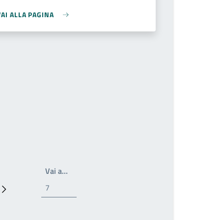
VAI ALLA PAGINA
Write the page number you want to go to
Vai a…
Prossima pagina