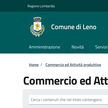
Salta al contenuto principale
Skip to footer content
Regione Lombardia
Comune di Leno
Amministrazione
Novità
Servizi
Briciole di pane
Home
/
Commercio ed Attività produttive
Commercio ed Atti
Cerca i contenuti che nel titolo contengono: