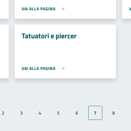
VAI ALLA PAGINA
Tatuatori e piercer
VAI ALLA PAGINA
2
3
4
5
6
7
8
te
Page
Page
Page
Page
Page
Pagina attuale
Page