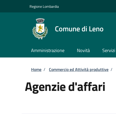
Salta al contenuto principale
Skip to footer content
Regione Lombardia
Comune di Leno
Amministrazione
Novità
Servizi
Briciole di pane
Home
/
Commercio ed Attività produttive
/
Agenzie d'affari