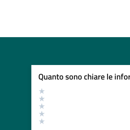
Quanto sono chiare le info
Valutazione
Valuta 5 stelle su 5
Valuta 4 stelle su 5
Valuta 3 stelle su 5
Valuta 2 stelle su 5
Valuta 1 stelle su 5