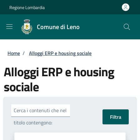
Salta al contenuto principale
Skip to footer content
Regione Lombardia
Comune di Leno
Briciole di pane
Home
/
Alloggi ERP e housing sociale
Alloggi ERP e housing
sociale
Cerca i contenuti che nel
titolo contengono: