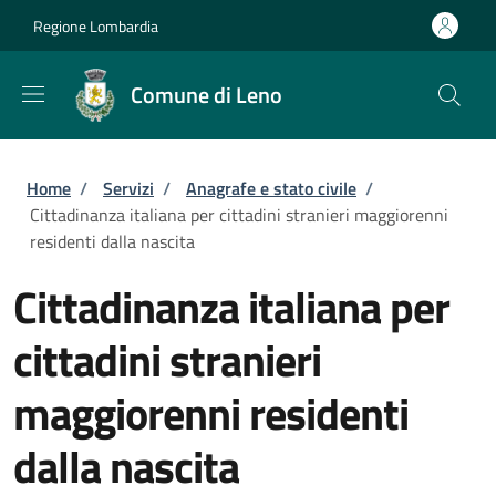
Salta al contenuto principale
Skip to footer content
Regione Lombardia
Comune di Leno
Briciole di pane
Home
/
Servizi
/
Anagrafe e stato civile
/
Cittadinanza italiana per cittadini stranieri maggiorenni
residenti dalla nascita
Cittadinanza italiana per
cittadini stranieri
maggiorenni residenti
dalla nascita