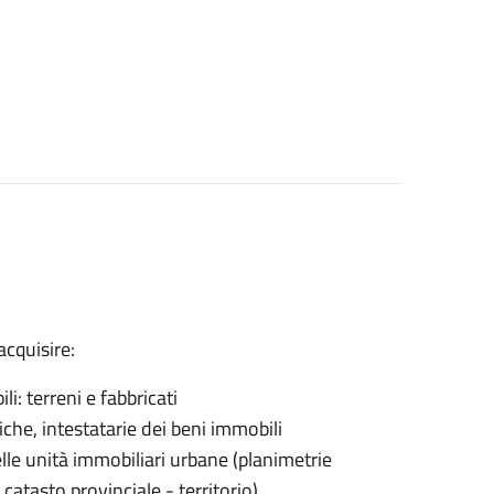
acquisire:
li: terreni e fabbricati
diche, intestatarie dei beni immobili
delle unità immobiliari urbane (planimetrie
 catasto provinciale - territorio)