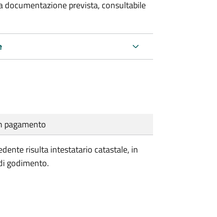
 la documentazione prevista, consultabile
e
cun pagamento
iedente risulta intestatario catastale, in
 di godimento.