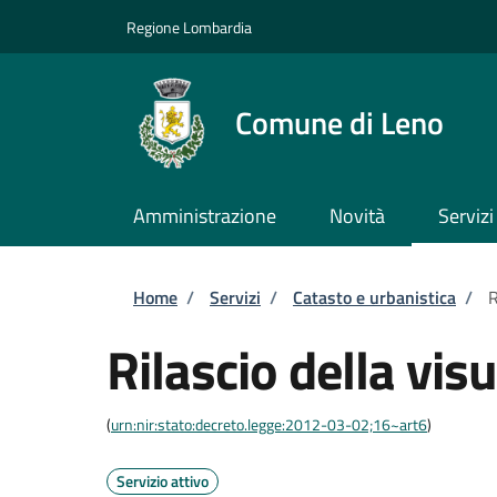
Salta al contenuto principale
Skip to footer content
Regione Lombardia
Comune di Leno
Amministrazione
Novità
Servizi
Briciole di pane
Home
/
Servizi
/
Catasto e urbanistica
/
R
Rilascio della vis
(
urn:nir:stato:decreto.legge:2012-03-02;16~art6
)
Servizio attivo