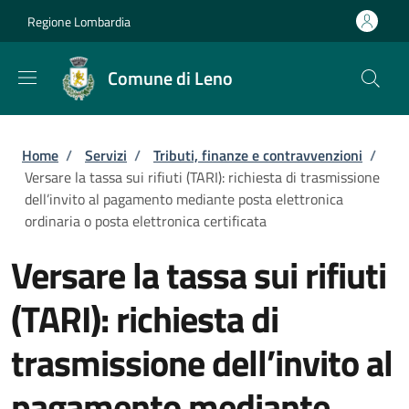
Salta al contenuto principale
Skip to footer content
Regione Lombardia
Comune di Leno
Briciole di pane
Home
/
Servizi
/
Tributi, finanze e contravvenzioni
/
Versare la tassa sui rifiuti (TARI): richiesta di trasmissione
dell’invito al pagamento mediante posta elettronica
ordinaria o posta elettronica certificata
Versare la tassa sui rifiuti
(TARI): richiesta di
trasmissione dell’invito al
pagamento mediante