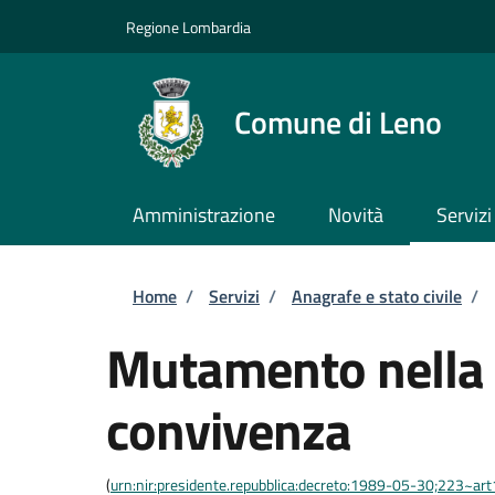
Salta al contenuto principale
Skip to footer content
Regione Lombardia
Comune di Leno
Amministrazione
Novità
Servizi
Briciole di pane
Home
/
Servizi
/
Anagrafe e stato civile
/
Mutamento nella 
convivenza
(
urn:nir:presidente.repubblica:decreto:1989-05-30;223~ar