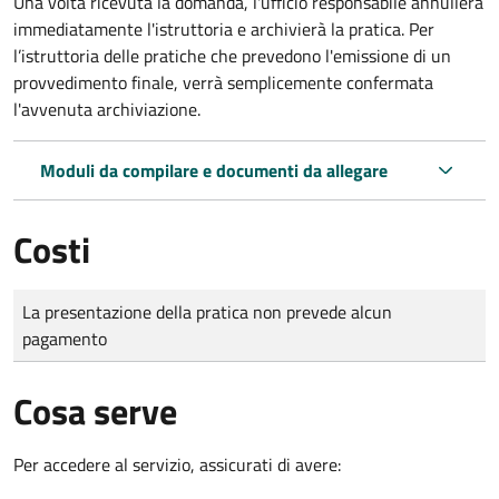
Una volta ricevuta la domanda, l'ufficio responsabile annullerà
immediatamente l'istruttoria e archivierà la pratica. Per
l’istruttoria delle pratiche che prevedono l'emissione di un
provvedimento finale, verrà semplicemente confermata
l'avvenuta archiviazione.
Moduli da compilare e documenti da allegare
Costi
Tipo di pagamento
Importo
La presentazione della pratica non prevede alcun
pagamento
Cosa serve
Per accedere al servizio, assicurati di avere: