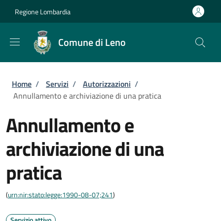
Salta al contenuto principale
Skip to footer content
Regione Lombardia
Comune di Leno
Briciole di pane
Home
/
Servizi
/
Autorizzazioni
/
Annullamento e archiviazione di una pratica
Annullamento e
archiviazione di una
pratica
(
urn:nir:stato:legge:1990-08-07;241
)
Servizio attivo