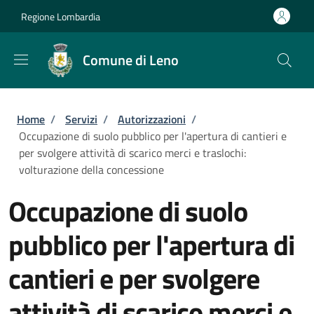
Salta al contenuto principale
Skip to footer content
Regione Lombardia
Comune di Leno
Briciole di pane
Home
/
Servizi
/
Autorizzazioni
/
Occupazione di suolo pubblico per l'apertura di cantieri e
per svolgere attività di scarico merci e traslochi:
volturazione della concessione
Occupazione di suolo
pubblico per l'apertura di
cantieri e per svolgere
attività di scarico merci e