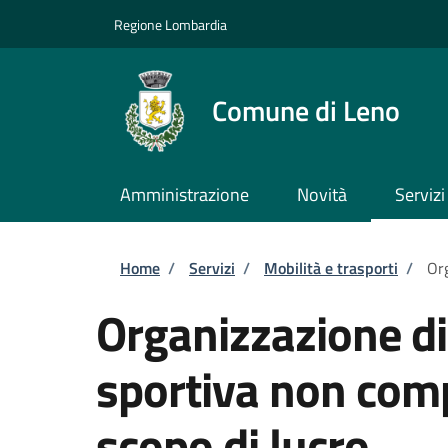
Salta al contenuto principale
Skip to footer content
Regione Lombardia
Comune di Leno
Amministrazione
Novità
Servizi
Briciole di pane
Home
/
Servizi
/
Mobilità e trasporti
/
Org
Organizzazione d
sportiva non comp
scopo di lucro