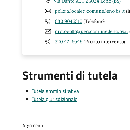
Via Dante A., 3 25024 Leno (BS)
polizia.locale@comune.leno.bs.it
(I
030 9046310
(Telefono)
protocollo@pec.comune.leno.bs.it
320 4249549
(Pronto intervento)
Strumenti di tutela
Tutela amministrativa
Tutela giurisdizionale
Argomenti: