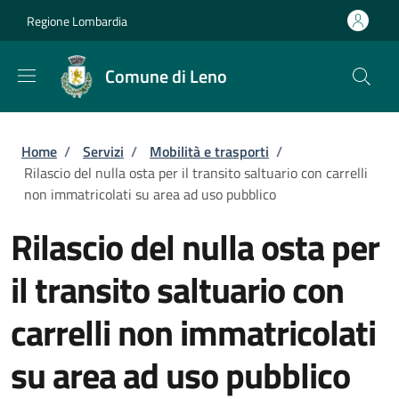
Salta al contenuto principale
Skip to footer content
Regione Lombardia
Comune di Leno
Briciole di pane
Home
/
Servizi
/
Mobilità e trasporti
/
Rilascio del nulla osta per il transito saltuario con carrelli
non immatricolati su area ad uso pubblico
Rilascio del nulla osta per
il transito saltuario con
carrelli non immatricolati
su area ad uso pubblico