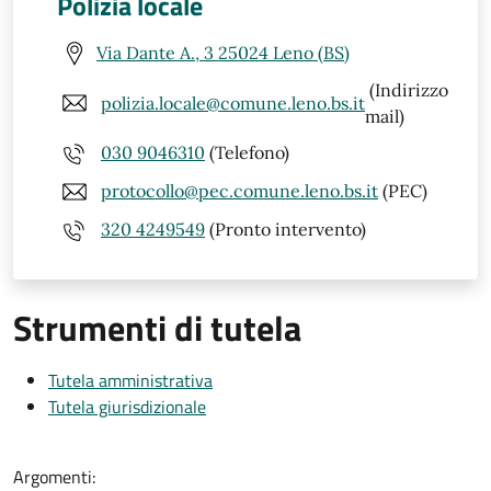
Polizia locale
Via Dante A., 3 25024 Leno (BS)
(Indirizzo
polizia.locale@comune.leno.bs.it
mail)
030 9046310
(Telefono)
protocollo@pec.comune.leno.bs.it
(PEC)
320 4249549
(Pronto intervento)
Strumenti di tutela
Tutela amministrativa
Tutela giurisdizionale
Argomenti: