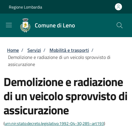
Salta al contenuto principale
Skip to footer content
Regione Lombardia
Comune di Leno
Briciole di pane
Home
/
Servizi
/
Mobilità e trasporti
/
Demolizione e radiazione di un veicolo sprovvisto di
assicurazione
Demolizione e radiazione
di un veicolo sprovvisto di
assicurazione
(
urn:nir:stato:decreto.legislativo:1992-04-30;285~art193
)