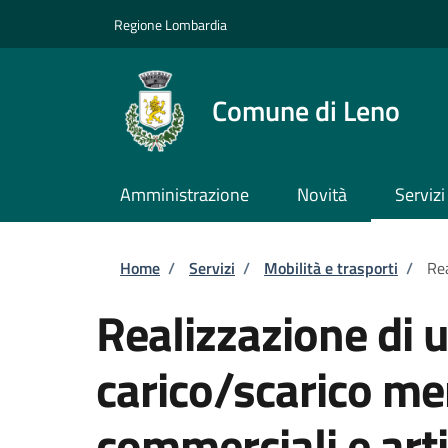
Salta al contenuto principale
Skip to footer content
Regione Lombardia
Comune di Leno
Amministrazione
Novità
Servizi
Briciole di pane
Home
/
Servizi
/
Mobilità e trasporti
/
Rea
Realizzazione di u
carico/scarico mer
commerciali e arti