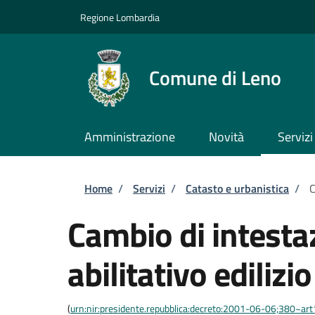
Salta al contenuto principale
Skip to footer content
Regione Lombardia
Comune di Leno
Amministrazione
Novità
Servizi
Briciole di pane
Home
/
Servizi
/
Catasto e urbanistica
/
C
Cambio di intestaz
abilitativo edilizio
(
urn:nir:presidente.repubblica:decreto:2001-06-06;380~ar