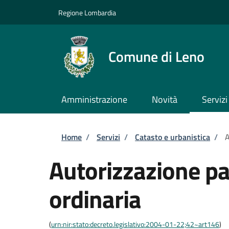
Salta al contenuto principale
Skip to footer content
Regione Lombardia
Comune di Leno
Amministrazione
Novità
Servizi
Briciole di pane
Home
/
Servizi
/
Catasto e urbanistica
/
A
Autorizzazione pa
ordinaria
(
urn:nir:stato:decreto.legislativo:2004-01-22;42~art146
)