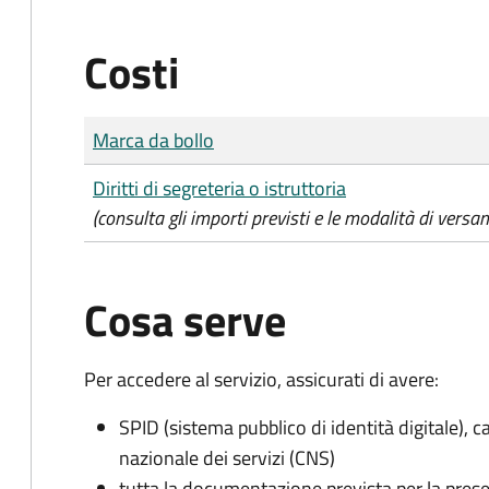
Costi
Tipo di pagamento
Importo
Marca da bollo
Diritti di segreteria o istruttoria
(consulta gli importi previsti e le modalità di versa
Cosa serve
Per accedere al servizio, assicurati di avere:
SPID (sistema pubblico di identità digitale), ca
nazionale dei servizi (CNS)
tutta la documentazione prevista per la prese