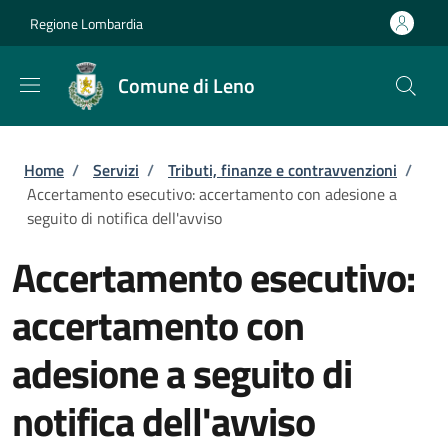
Salta al contenuto principale
Skip to footer content
Regione Lombardia
Comune di Leno
Briciole di pane
Home
/
Servizi
/
Tributi, finanze e contravvenzioni
/
Accertamento esecutivo: accertamento con adesione a
seguito di notifica dell'avviso
Accertamento esecutivo:
accertamento con
adesione a seguito di
notifica dell'avviso