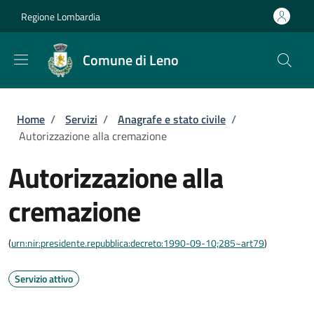
Salta al contenuto principale
Skip to footer content
Regione Lombardia
Comune di Leno
Briciole di pane
Home
/
Servizi
/
Anagrafe e stato civile
/
Autorizzazione alla cremazione
Autorizzazione alla
cremazione
(
urn:nir:presidente.repubblica:decreto:1990-09-10;285~art79
)
Servizio attivo