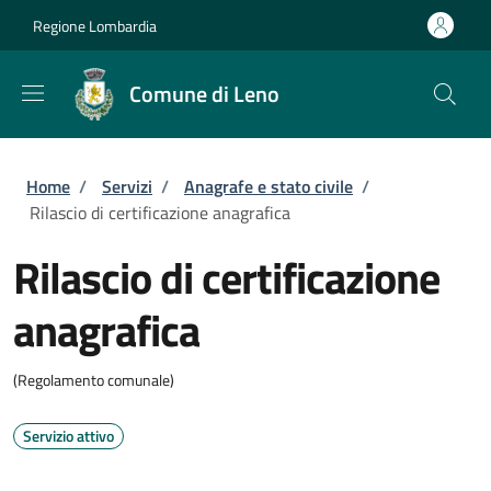
Salta al contenuto principale
Skip to footer content
Regione Lombardia
Comune di Leno
Briciole di pane
Home
/
Servizi
/
Anagrafe e stato civile
/
Rilascio di certificazione anagrafica
Rilascio di certificazione
anagrafica
(Regolamento comunale)
Servizio attivo