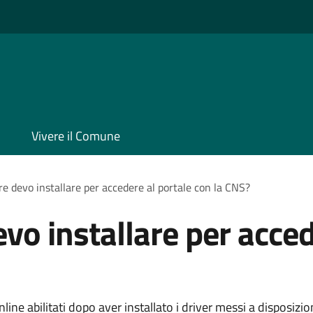
Vivere il Comune
e devo installare per accedere al portale con la CNS?
vo installare per acced
nline abilitati dopo aver installato i driver messi a disposizi