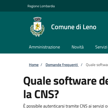
Salta al contenuto principale
Skip to footer content
Regione Lombardia
Comune di Leno
Amministrazione
Novità
Servizi
Briciole di pane
Home
/
Domande frequenti
/
Quale softwar
Quale software de
la CNS?
È possibile autenticarsi tramite CNS ai servizi o