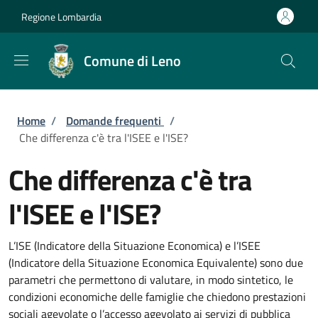
Salta al contenuto principale
Skip to footer content
Regione Lombardia
Comune di Leno
Briciole di pane
Home
/
Domande frequenti
/
Che differenza c'è tra l'ISEE e l'ISE?
Che differenza c'è tra
l'ISEE e l'ISE?
L’ISE (Indicatore della Situazione Economica) e l’ISEE
(Indicatore della Situazione Economica Equivalente) sono due
parametri che permettono di valutare, in modo sintetico, le
condizioni economiche delle famiglie che chiedono prestazioni
sociali agevolate o l’accesso agevolato ai servizi di pubblica