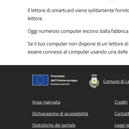
Il lettore di smartcard viene solitamente forn
lettore.
Oggi numerosi computer escono dalla fabbrica con
Se il tuo computer non dispone di un lettore di
essere connessi al computer usando una delle 
Comune di L
Footer menu
Area riservata
Crediti
Dichiarazione di accessibilità
Contatt
Statistiche del portale
Leggi l