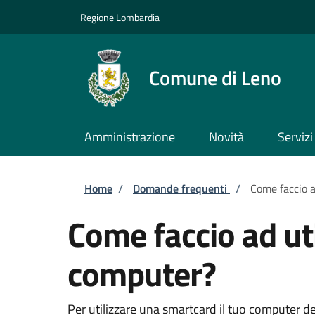
Salta al contenuto principale
Skip to footer content
Regione Lombardia
Comune di Leno
Amministrazione
Novità
Servizi
Briciole di pane
Home
/
Domande frequenti
/
Come faccio a
Come faccio ad ut
computer?
Per utilizzare una smartcard il tuo computer d