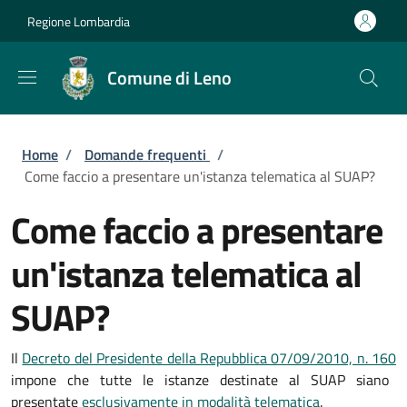
Salta al contenuto principale
Skip to footer content
Regione Lombardia
Comune di Leno
Briciole di pane
Home
/
Domande frequenti
/
Come faccio a presentare un'istanza telematica al SUAP?
Come faccio a presentare
un'istanza telematica al
SUAP?
Il
Decreto del Presidente della Repubblica 07/09/2010, n. 160
impone che tutte le istanze destinate al SUAP siano
presentate
esclusivamente in modalità telematica
.