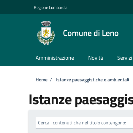
Salta al contenuto principale
Skip to footer content
Regione Lombardia
Comune di Leno
Amministrazione
Novità
Servizi
Briciole di pane
Home
/
Istanze paesaggistiche e ambientali
Istanze paesaggis
Cerca i contenuti che nel titolo contengono: