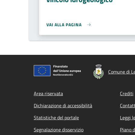
VAI ALLA PAGINA
Comune di L
Footer menu
Area riservata
Crediti
Dichiarazione di accessibilità
Contatt
Statistiche del portale
Leggi l
Segnalazione disservizio
Piano d