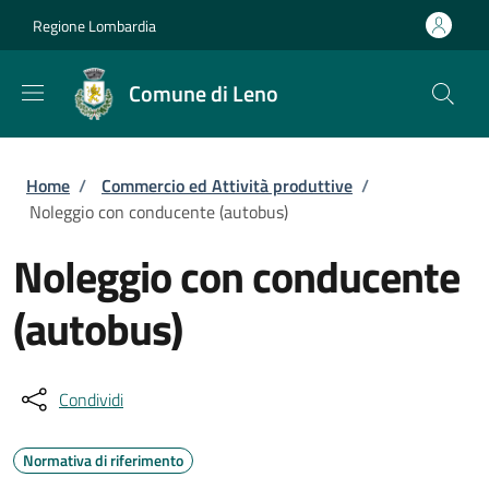
Salta al contenuto principale
Skip to footer content
Regione Lombardia
Comune di Leno
Briciole di pane
Home
/
Commercio ed Attività produttive
/
Noleggio con conducente (autobus)
Noleggio con conducente
(autobus)
Condividi
Normativa di riferimento