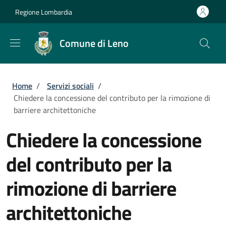
Salta al contenuto principale
Skip to footer content
Regione Lombardia
Comune di Leno
Briciole di pane
Home
/
Servizi sociali
/
Chiedere la concessione del contributo per la rimozione di
barriere architettoniche
Chiedere la concessione
del contributo per la
rimozione di barriere
architettoniche