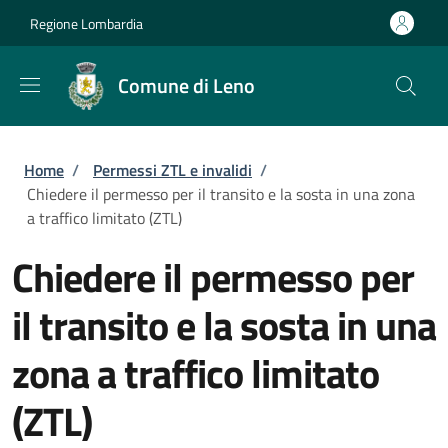
Salta al contenuto principale
Skip to footer content
Regione Lombardia
Comune di Leno
Briciole di pane
Home
/
Permessi ZTL e invalidi
/
Chiedere il permesso per il transito e la sosta in una zona
a traffico limitato (ZTL)
Chiedere il permesso per
il transito e la sosta in una
zona a traffico limitato
(ZTL)