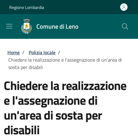
Salta al contenuto principale
Skip to footer content
Regione Lombardia
Comune di Leno
Briciole di pane
Home
/
Polizia locale
/
Chiedere la realizzazione e l'assegnazione di un'area di
sosta per disabili
Chiedere la realizzazione
e l'assegnazione di
un'area di sosta per
disabili