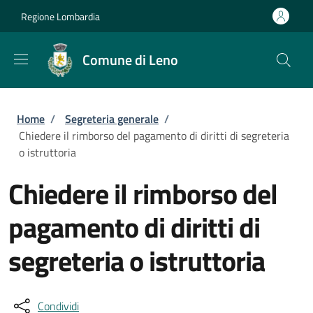
Salta al contenuto principale
Skip to footer content
Regione Lombardia
Comune di Leno
Briciole di pane
Home
/
Segreteria generale
/
Chiedere il rimborso del pagamento di diritti di segreteria
o istruttoria
Chiedere il rimborso del
pagamento di diritti di
segreteria o istruttoria
Condividi